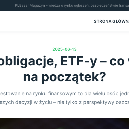
PLBazar Magazyn – wiedza o rynku ogłoszeń, bezpieczeństwie transakcj
STRONA GŁÓWN
2025-06-13
obligacje, ETF-y – c
na początek?
estowanie na rynku finansowym to dla wielu osób jed
szych decyzji w życiu – nie tylko z perspektywy osz