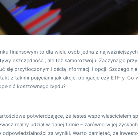
nku finansowym to dla wielu osób jedna z najważniejszych 
ktywy oszczędności, ale też samorozwoju. Zaczynając przy
 się przytłoczonym ilością informacji i opcji. Szczególnie 
akt z takimi pojęciami jak akcje, obligacje czy ETF-y. Co
popełnić kosztownego błędu?
artościowe potwierdzające, że jesteś współwłaścicielem spó
ywasz realny udział w danej firmie – zarówno w jej zyskac
i w odpowiedzialności za wyniki. Warto pamiętać, że inwest