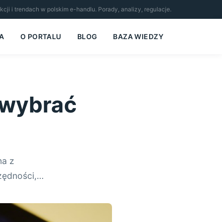
i i trendach w polskim e-handlu. Porady, analizy, regulacje.
A
O PORTALU
BLOG
BAZA WIEDZY
o wybrać
na z
czędności,…