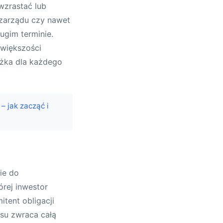
wzrastać lub
 zarządu czy nawet
ugim terminie.
 większości
eżka dla każdego
– jak zacząć i
ie do
órej inwestor
tent obligacji
asu zwraca całą