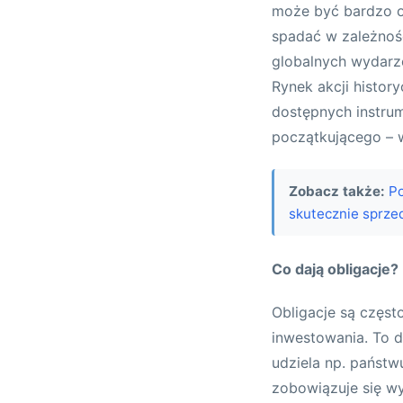
może być bardzo op
spadać w zależnośc
globalnych wydarze
Rynek akcji histor
dostępnych instrum
początkującego – w
Zobacz także:
Po
skutecznie sprz
Co dają obligacje?
Obligacje są częst
inwestowania. To d
udziela np. państw
zobowiązuje się wy