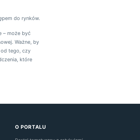
tępem do rynków.
ie – może być
sowej. Ważne, by
 od tego, czy
dczenia, które
O PORTALU