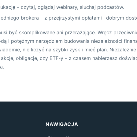
ukację – czytaj, oglądaj webinary, słuchaj podcastów.
edniego brokera – z przejrzystymi opłatami i dobrym dos
musi być skomplikowane ani przerażające. Wręcz przeciwn
odą i potężnym narzędziem budowania niezależności finan
iadomie, nie liczyć na szybki zysk i mieć plan. Niezależnie
 akcje, obligacje, czy ETF-y – z czasem nabierzesz doświa
a.
NAWIGACJA