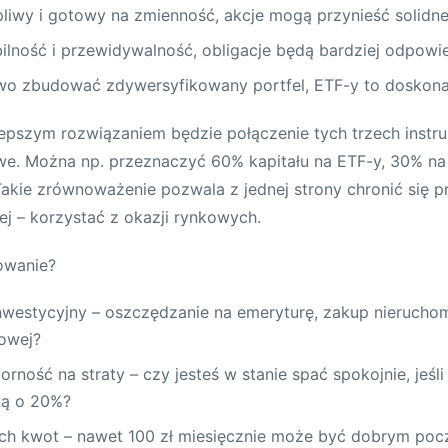
erpliwy i gotowy na zmienność, akcje mogą przynieść solidne
abilność i przewidywalność, obligacje będą bardziej odpowi
two zbudować zdywersyfikowany portfel, ETF-y to doskona
lepszym rozwiązaniem będzie połączenie tych trzech instr
we. Można np. przeznaczyć 60% kapitału na ETF-y, 30% na 
Takie zrównoważenie pozwala z jednej strony chronić się 
ej – korzystać z okazji rynkowych.
owanie?
inwestycyjny – oszczędzanie na emeryturę, zakup nieruch
sowej?
rność na straty – czy jesteś w stanie spać spokojnie, jeśl
ną o 20%?
ych kwot – nawet 100 zł miesięcznie może być dobrym poc