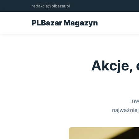
redakcja@plbazar.pl
PLBazar Magazyn
Akcje, 
Inw
najważniej