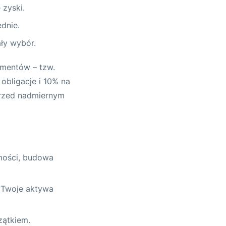
 zyski.
ednie.
ły wybór.
umentów – tzw.
obligacje i 10% na
przed nadmiernym
omości, budowa
i Twoje aktywa
zątkiem.