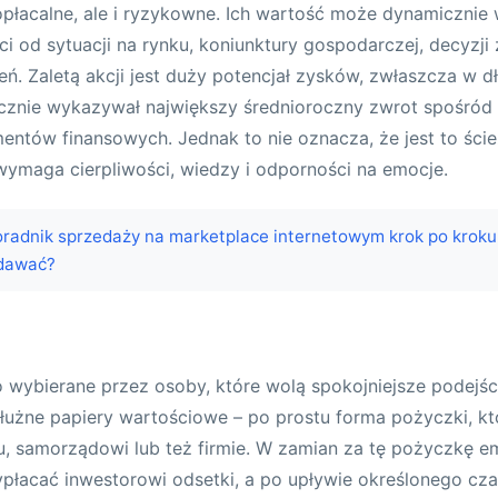
łacalne, ale i ryzykowne. Ich wartość może dynamicznie 
i od sytuacji na rynku, koniunktury gospodarczej, decyzji
ń. Zaletą akcji jest duży potencjał zysków, zwłaszcza w dł
ycznie wykazywał największy średnioroczny zwrot spośród
entów finansowych. Jednak to nie oznacza, że jest to ści
ymaga cierpliwości, wiedzy i odporności na emocje.
radnik sprzedaży na marketplace internetowym krok po kroku 
edawać?
o wybierane przez osoby, które wolą spokojniejsze podejśc
łużne papiery wartościowe – po prostu forma pożyczki, kt
u, samorządowi lub też firmie. W zamian za tę pożyczkę emi
płacać inwestorowi odsetki, a po upływie określonego cz