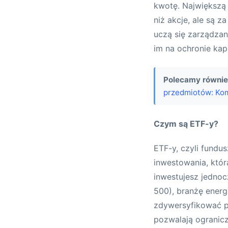
kwotę. Największą 
niż akcje, ale są z
uczą się zarządza
im na ochronie kapi
Polecamy równie
przedmiotów: Ko
Czym są ETF-y?
ETF-y, czyli fundu
inwestowania, któr
inwestujesz jedno
500), branżę energ
zdywersyfikować po
pozwalają ogranic