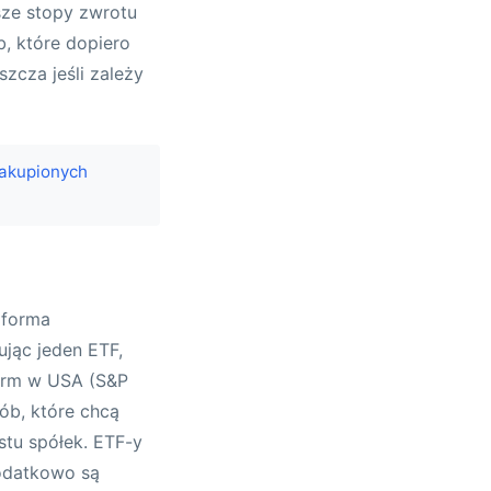
ższe stopy zwrotu
b, które dopiero
zcza jeśli zależy
zakupionych
 forma
ując jeden ETF,
firm w USA (S&P
sób, które chcą
stu spółek. ETF-y
dodatkowo są