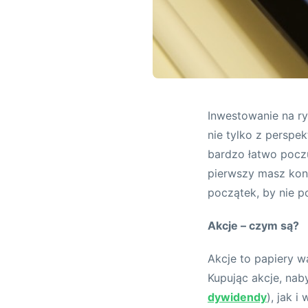
Inwestowanie na ry
nie tylko z perspe
bardzo łatwo poczuć
pierwszy masz kont
początek, by nie 
Akcje – czym są?
Akcje to papiery w
Kupując akcje, nab
dywidendy
), jak 