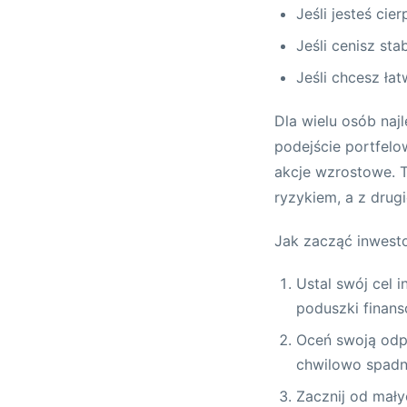
Jeśli jesteś ci
Jeśli cenisz st
Jeśli chcesz ła
Dla wielu osób naj
podejście portfelo
akcje wzrostowe. 
ryzykiem, a z drugi
Jak zacząć inwest
Ustal swój cel 
poduszki finan
Oceń swoją odpo
chwilowo spad
Zacznij od mał