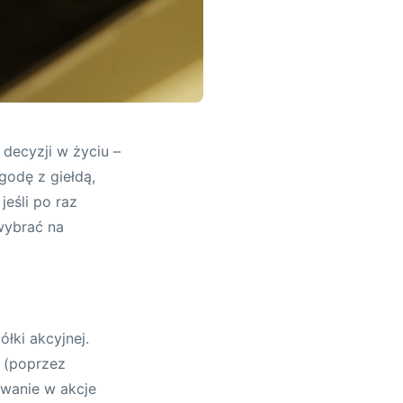
decyzji w życiu –
godę z giełdą,
jeśli po raz
 wybrać na
łki akcyjnej.
h (poprzez
owanie w akcje