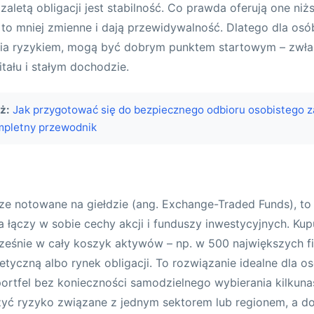
zaletą obligacji jest stabilność. Co prawda oferują one ni
a to mniej zmienne i dają przewidywalność. Dlatego dla osó
nia ryzykiem, mogą być dobrym punktem startowym – zwłas
tału i stałym dochodzie.
ż:
Jak przygotować się do bezpiecznego odbioru osobistego 
mpletny przewodnik
sze notowane na giełdzie (ang. Exchange-Traded Funds), to
a łączy w sobie cechy akcji i funduszy inwestycyjnych. Kup
cześnie w cały koszyk aktywów – np. w 500 największych 
etyczną albo rynek obligacji. To rozwiązanie idealne dla o
rtfel bez konieczności samodzielnego wybierania kilkuna
zyć ryzyko związane z jednym sektorem lub regionem, a 