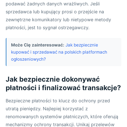
podawać żadnych danych wrażliwych. Jeśli
sprzedawca lub kupujący prosi o przejście na
zewnętrzne komunikatory lub nietypowe metody
płatności, jest to sygnał ostrzegawczy.
Może Cię zainteresować:
Jak bezpiecznie
kupować i sprzedawać na polskich platformach
ogłoszeniowych?
Jak bezpiecznie dokonywać
płatności i finalizować transakcje?
Bezpieczne płatności to klucz do ochrony przed
utratą pieniędzy. Najlepiej korzystać z
renomowanych systemów płatniczych, które oferują
mechanizmy ochrony transakcji. Unikaj przelewów