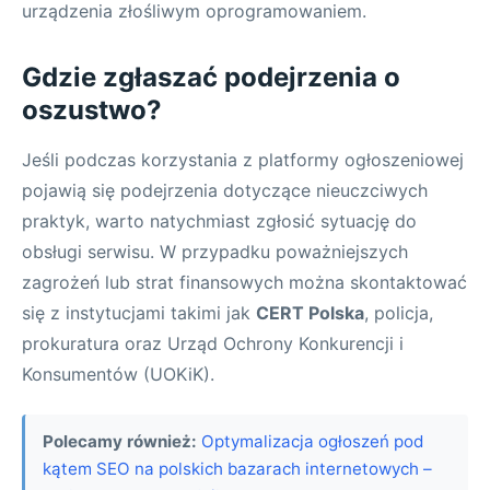
urządzenia złośliwym oprogramowaniem.
Gdzie zgłaszać podejrzenia o
oszustwo?
Jeśli podczas korzystania z platformy ogłoszeniowej
pojawią się podejrzenia dotyczące nieuczciwych
praktyk, warto natychmiast zgłosić sytuację do
obsługi serwisu. W przypadku poważniejszych
zagrożeń lub strat finansowych można skontaktować
się z instytucjami takimi jak
CERT Polska
, policja,
prokuratura oraz Urząd Ochrony Konkurencji i
Konsumentów (UOKiK).
Polecamy również:
Optymalizacja ogłoszeń pod
kątem SEO na polskich bazarach internetowych –