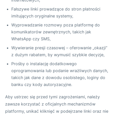
Fałszywe linki prowadzące do stron płatności
imitujących oryginalne systemy,
Wyprowadzanie rozmowy poza platformę do
komunikatorów zewnętrznych, takich jak
WhatsApp czy SMS,
Wywieranie presji czasowej – oferowanie „okazji”
z dużym rabatem, by wymusić szybkie decyzje,
Prośby o instalację dodatkowego
oprogramowania lub podanie wrażliwych danych,
takich jak dane z dowodu osobistego, loginy do
banku czy kody autoryzacyjne.
Aby ustrzec się przed tymi zagrożeniami, należy
zawsze korzystać z oficjalnych mechanizmów
platformy, unikać kliknięć w podejrzane linki oraz nie