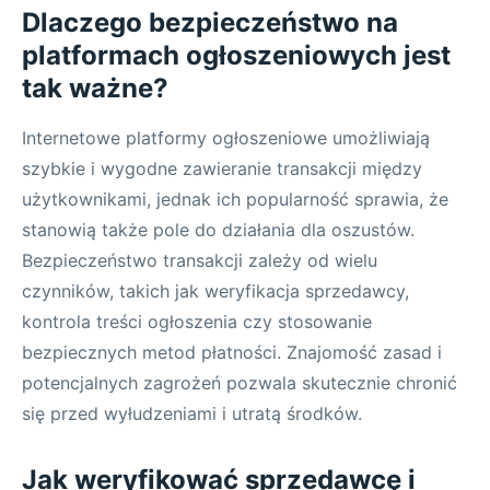
Dlaczego bezpieczeństwo na
platformach ogłoszeniowych jest
tak ważne?
Internetowe platformy ogłoszeniowe umożliwiają
szybkie i wygodne zawieranie transakcji między
użytkownikami, jednak ich popularność sprawia, że
stanowią także pole do działania dla oszustów.
Bezpieczeństwo transakcji zależy od wielu
czynników, takich jak weryfikacja sprzedawcy,
kontrola treści ogłoszenia czy stosowanie
bezpiecznych metod płatności. Znajomość zasad i
potencjalnych zagrożeń pozwala skutecznie chronić
się przed wyłudzeniami i utratą środków.
Jak weryfikować sprzedawcę i