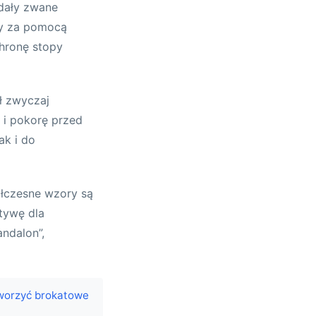
ndały zwane
wy za pomocą
chronę stopy
ał zwyczaj
 i pokorę przed
ak i do
ółczesne wzory są
tywę dla
ndalon”,
tworzyć brokatowe