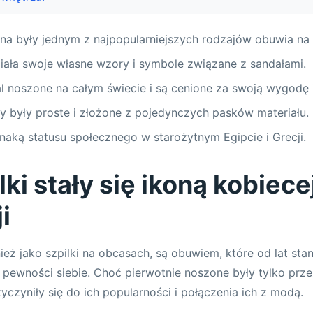
a były jednym z najpopularniejszych rodzajów obuwia na 
iała swoje własne wzory i symbole związane z sandałami.
l noszone na całym świecie i są cenione za swoją wygodę i 
y były proste i złożone z pojedynczych pasków materiału.
naką statusu społecznego w starożytnym Egipcie i Grecji.
lki stały się ikoną kobiece
i
nież jako szpilki na obcasach, są obuwiem, które od lat st
 i pewności siebie. Choć pierwotnie noszone były tylko prz
yczyniły się do ich popularności i połączenia ich z modą.