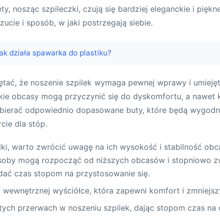
ty, nosząc szpileczki, czują się bardziej eleganckie i piękn
ucie i sposób, w jaki postrzegają siebie.
ak działa spawarka do plastiku?
ętać, że noszenie szpilek wymaga pewnej wprawy i umieję
kie obcasy mogą przyczynić się do dyskomfortu, a nawet k
ybierać odpowiednio dopasowane buty, które będą wygodn
ie dla stóp.
lki, warto zwrócić uwagę na ich wysokość i stabilność ob
soby mogą rozpocząć od niższych obcasów i stopniowo z
dać czas stopom na przystosowanie się.
 wewnętrznej wyściółce, która zapewni komfort i zmniejszy
tych przerwach w noszeniu szpilek, dając stopom czas na