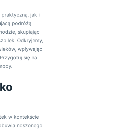
praktyczną, jak i
nującą podróżą
modzie, skupiając
zpilek. Odkryjemy,
 wieków, wpływając
Przygotuj się na
 mody.
ako
ątek w kontekście
m obuwia noszonego