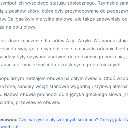
o symbol ich wysokiego statusu społecznego. Rzymskie sa
y się z pasków skóry, które były przymocowane do podesz
. Caligae były nie tylko stylowe, ale także zapewniały o
za na polu bitwy.
eż duże znaczenie dla ludów Azji i Afryki. W Japonii istni
łów do świątyń, co symbolicznie oznaczało oddanie hołdu
sandały były używane zarówno do codziennego noszenia, j
ażania przynależności do określonych grup etnicznych.
ą popularnym rodzajem obuwia na całym świecie. Choć wsp
złożone, sandały wciąż stanowią wygodną i stylową alterna
. Nazwa obuwia pochodzi od z języka greckiego słowa „sa
elotne, przewiewne obuwie.
resować:
Czy marzysz o błyszczących ścianach? Odkryj, jak s
 wnętrzu!