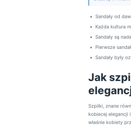
Sandały od dawn
Każda kultura m
Sandały są nada
Pierwsze sandał
Sandały były oz
Jak szpi
elegancj
Szpilki, znane rów
kobiecej elegancji
właśnie kobiety prz