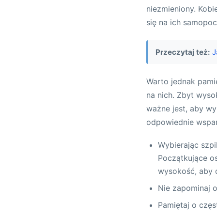
niezmieniony. Kobie
się na ich samopocz
Przeczytaj też:
J
Warto jednak pami
na nich. Zbyt wyso
ważne jest, aby w
odpowiednie wsparc
Wybierając szpi
Początkujące o
wysokość, aby 
Nie zapominaj o
Pamiętaj o częs