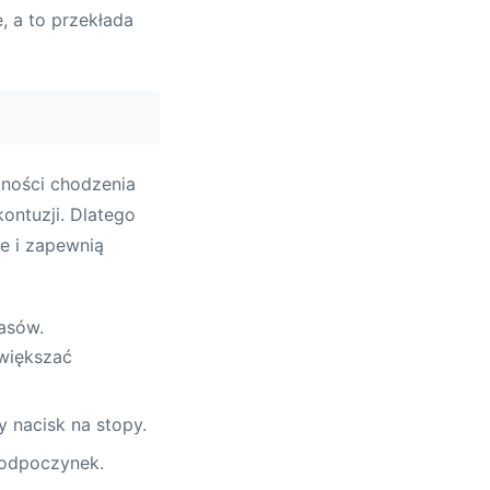
e, a to przekłada
tności chodzenia
ontuzji. Dlatego
e i zapewnią
casów.
większać
 nacisk na stopy.
 odpoczynek.