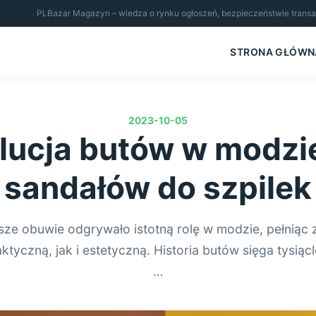
PLBazar Magazyn – wiedza o rynku ogłoszeń, bezpieczeństwie transakcj
STRONA GŁÓWN
2023-10-05
lucja butów w modzie
sandałów do szpilek
ze obuwie odgrywało istotną rolę w modzie, pełniąc
ktyczną, jak i estetyczną. Historia butów sięga tysiąc
…