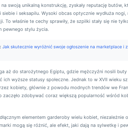
u na swoją unikalną konstrukcję, zyskały reputację butów, k
siebie i seksapilu. Wysoki obcas optycznie wydłuża nogi,
ji. To właśnie te cechy sprawiły, że szpilki stały się nie t
m pewnego stylu życia.
:
Jak skutecznie wyróżnić swoje ogłoszenie na marketplace i 
ięga aż do starożytnego Egiptu, gdzie mężczyźni nosili buty
 ich wyższe statusy społeczne. Jednak to w XVII wieku szp
rzez kobiety, głównie z powodu modnych trendów we Franc
 zaczęło zdobywać coraz większą popularność wśród kob
eodłącznym elementem garderoby wielu kobiet, niezależnie
 marki mogą się różnić, ale efekt, jaki dają na sylwetkę i pe