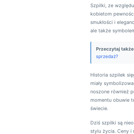
Szpilki, ze względ
kobietom pewności 
smukłości i eleganc
ale także symbole
Przeczytaj także
sprzedaż?
Historia szpilek s
miały symbolizować
noszone również p
momentu obuwie to
świecie.
Dziś szpilki są ni
stylu życia. Ceny i