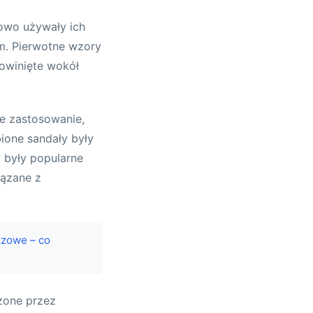
owo używały ich
m. Pierwotne wzory
 owinięte wokół
ne zastosowanie,
ione sandały były
 były popularne
iązane z
zzowe – co
zone przez