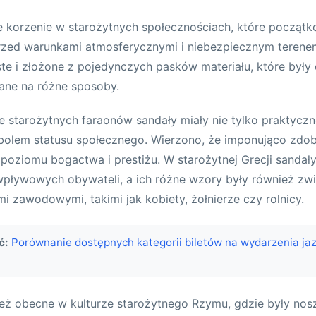
e korzenie w starożytnych społecznościach, które początk
rzed warunkami atmosferycznymi i niebezpiecznym terene
te i złożone z pojedynczych pasków materiału, które były
ane na różne sposoby.
ze starożytnych faraonów sandały miały nie tylko praktycz
bolem statusu społecznego. Wierzono, że imponująco zdob
oziomu bogactwa i prestiżu. W starożytnej Grecji sandały
wpływowych obywateli, a ich różne wzory były również zw
i zawodowymi, takimi jak kobiety, żołnierze czy rolnicy.
ć:
Porównanie dostępnych kategorii biletów na wydarzenia ja
ież obecne w kulturze starożytnego Rzymu, gdzie były nos