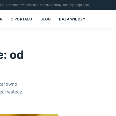
i i trendach w polskim e-handlu. Porady, analizy, regulacje.
A
O PORTALU
BLOG
BAZA WIEDZY
: od
 zarówno
leci wstecz,