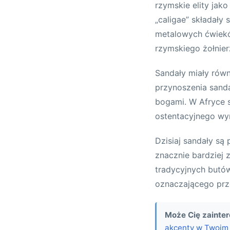
rzymskie elity jak
„caligae” składał
metalowych ćwieków
rzymskiego żołnier
Sandały miały równi
przynoszenia sanda
bogami. W Afryce 
ostentacyjnego wyr
Dzisiaj sandały s
znacznie bardziej 
tradycyjnych butów
oznaczającego prz
Może Cię zainte
akcenty w Twoim