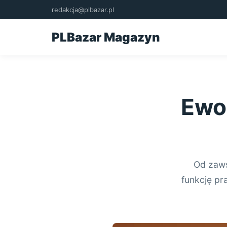
redakcja@plbazar.pl
PLBazar Magazyn
Ewo
Od zaws
funkcję pra