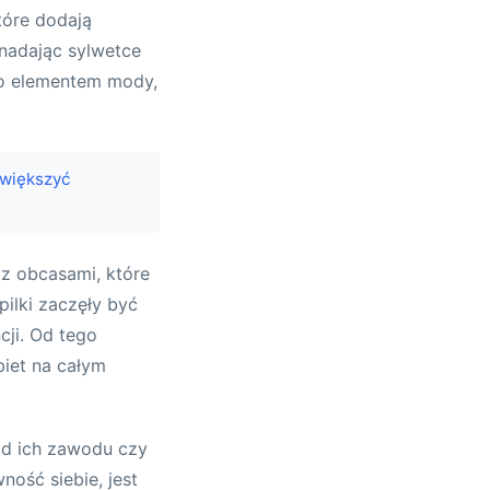
tóre dodają
 nadając sylwetce
ylko elementem mody,
zwiększyć
 z obcasami, które
ilki zaczęły być
ji. Od tego
iet na całym
 od ich zawodu czy
wność siebie, jest