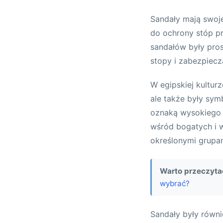
Sandały mają swoj
do ochrony stóp p
sandałów były pros
stopy i zabezpiecz
W egipskiej kultur
ale także były sym
oznaką wysokiego p
wśród bogatych i 
określonymi grupam
Warto przeczyta
wybrać?
Sandały były równ