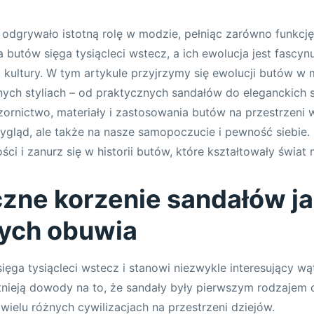
dgrywało istotną rolę w modzie, pełniąc zarówno funkcję 
a butów sięga tysiącleci wstecz, a ich ewolucja jest fascy
i kultury. W tym artykule przyjrzymy się ewolucji butów w 
nych styliach – od praktycznych sandałów do eleganckich s
wzornictwo, materiały i zastosowania butów na przestrzeni
wygląd, ale także na nasze samopoczucie i pewność siebie. 
ci i zanurz się w historii butów, które kształtowały świat
czne korzenie sandałów j
ych obuwia
sięga tysiącleci wstecz i stanowi niezwykle interesujący w
stnieją dowody na to, że sandały były pierwszym rodzaje
wielu różnych cywilizacjach na przestrzeni dziejów.