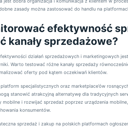
a jest dobra organizacja i komunikacja z klientem w proce
dobne zasady można zastosować do handlu na platformac
itorować efektywność s
jać kanały sprzedażowe?
efektywności działań sprzedażowych i marketingowych jest
yniki. Warto testować różne kanały sprzedaży równocześn
ymalizować oferty pod kątem oczekiwań klientów.
platform specjalistycznych oraz marketplace’ów rosnących, 
mogą stanowić atrakcyjną alternatywę dla tradycyjnych ser
 mobilne i rozwijać sprzedaż poprzez urządzenia mobilne
achowania konsumentów.
teczna sprzedaż i zakup na polskich platformach ogłos