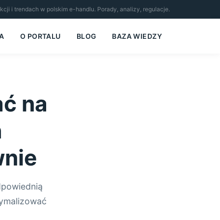
i i trendach w polskim e-handlu. Porady, analizy, regulacje.
A
O PORTALU
BLOG
BAZA WIEDZY
ać na
h
wnie
dpowiednią
symalizować