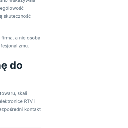
czegółowość
zą skuteczność
firma, a nie osoba
fesjonalizmu.
mę do
owaru, skali
elektronice RTV i
bezpośredni kontakt