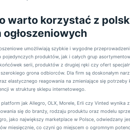
o warto korzystać z polsk
m ogłoszeniowych
łoszeniowe umożliwiają szybkie i wygodne przeprowadzenie
 pojedynczych produktów, jak i całych grup asortymentow
końcówek serii, produktów z drugiej ręki czy ofert specjal
 szerokiego grona odbiorców. Dla firm są doskonałym nar
raz elastycznego reagowania na zmieniające się potrzeby 
encji w strukturę sklepu internetowego.
platform jak Allegro, OLX, Morele, Erli czy Vinted wynika 
owania się do branży, rodzaju produktu oraz modelu sprz
gro, jako największy marketplace w Polsce, odwiedzany je
ków miesięcznie, co czyni go miejscem o ogromnym potenc