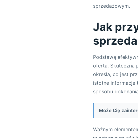
sprzedażowym.
Jak prz
sprzeda
Podstawą efektywn
oferta. Skuteczna
określa, co jest p
istotne informacje
sposobu dokonania
Może Cię zainte
Ważnym elementem s
w naturalnym oświe