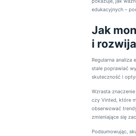
pokazuje, jak ważn
edukacyjnych – po
Jak mon
i rozwi
Regularna analiza 
stale poprawiać w
skuteczność i opt
Wzrasta znaczenie 
czy Vinted, które 
obserwować trendy
zmieniające się z
Podsumowując, sku