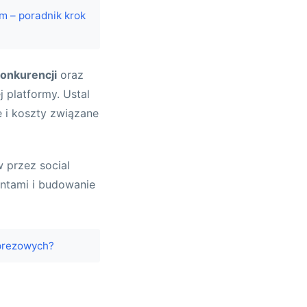
m – poradnik krok
konkurencji
oraz
j platformy. Ustal
e i koszty związane
 przez social
entami i budowanie
mprezowych?