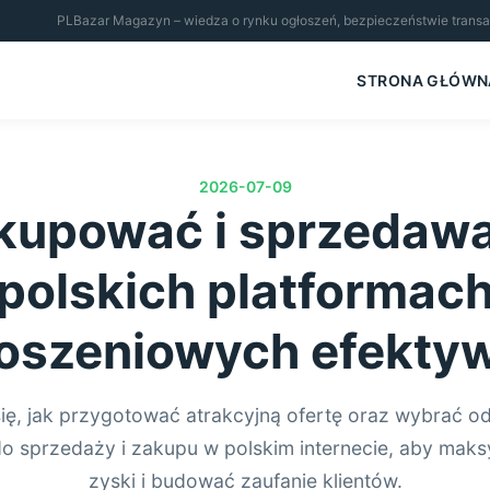
PLBazar Magazyn – wiedza o rynku ogłoszeń, bezpieczeństwie transakcj
STRONA GŁÓWN
2026-07-09
kupować i sprzedaw
polskich platformac
oszeniowych efekty
ię, jak przygotować atrakcyjną ofertę oraz wybrać o
do sprzedaży i zakupu w polskim internecie, aby mak
zyski i budować zaufanie klientów.