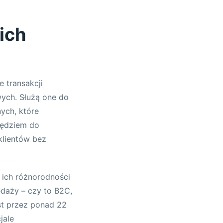
ich
 transakcji
ych. Służą one do
nych, które
zędziem do
klientów bez
z ich różnorodności
edaży – czy to B2C,
st przez ponad 22
jale