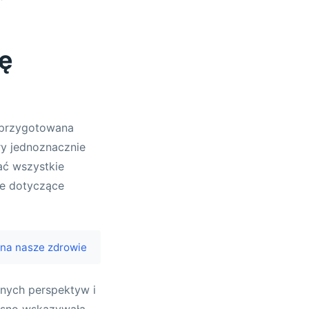
ę
 przygotowana
ry jednoznacznie
ać wszystkie
je dotyczące
 na nasze zdrowie
żnych perspektyw i
jasno wskazywała