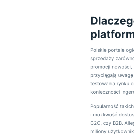
Dlaczeg
platfor
Polskie portale og
sprzedaży zarówno
promocji nowości, 
przyciągają uwagę
testowania rynku o
konieczności inger
Popularność takich 
i możliwość dostos
C2C, czy B2B. Alle
miliony użytkowni