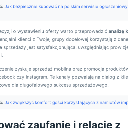
ć:
Jak bezpiecznie kupować na polskim serwisie ogłoszeniowy
ecyzji o wystawieniu oferty warto przeprowadzić
analizę 
ncjalni klienci z Twojej grupy docelowej korzystają z dane
e sprzedaży jest satysfakcjonująca, uwzględniając prowizj
i.
czenie zyskuje sprzedaż mobilna oraz promocja produktów
acebook czy Instagram. Te kanały pozwalają na dialog z kli
luczowe dla długofalowego sukcesu sprzedażowego.
ć:
Jak zwiększyć komfort gości korzystających z namiotów i
wać zaufanie i relacje z