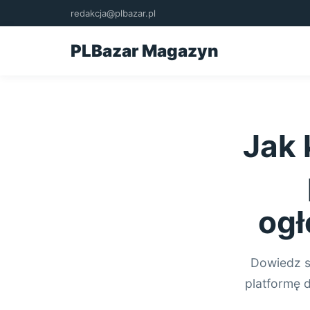
redakcja@plbazar.pl
PLBazar Magazyn
Jak 
ogł
Dowiedz s
platformę 