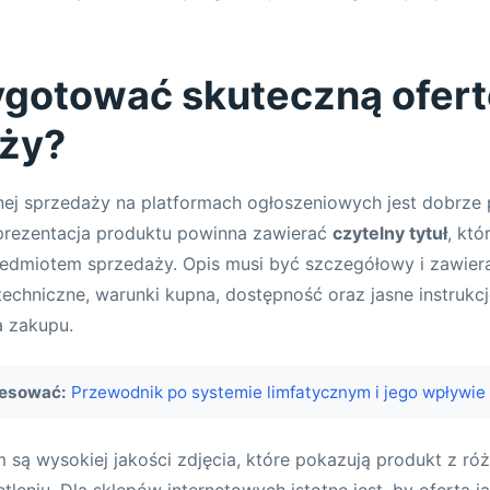
ygotować skuteczną ofert
ży?
ej sprzedaży na platformach ogłoszeniowych jest dobrze
 prezentacja produktu powinna zawierać
czytelny tytuł
, któ
rzedmiotem sprzedaży. Opis musi być szczegółowy i zawier
 techniczne, warunki kupna, dostępność oraz jasne instrukc
 zakupu.
resować:
Przewodnik po systemie limfatycznym i jego wpływie
ą wysokiej jakości zdjęcia, które pokazują produkt z ró
tleniu. Dla sklepów internetowych istotne jest, by oferta 