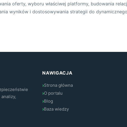
nia oferty, wyboru właściwej platformy, budowania relacji
ania wyników i dostosowywania strategii do dynamicznego
NAWIGACJA
Strona główna
zpieczeństwie
O portalu
 analizy,
Blog
Baza wiedzy