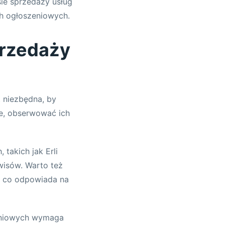
sie sprzedaży usług
h ogłoszeniowych.
przedaży
 niezbędna, by
ie, obserwować ich
takich jak Erli
wisów. Warto też
, co odpowiada na
zeniowych wymaga