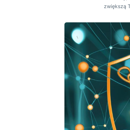
zwiększą T