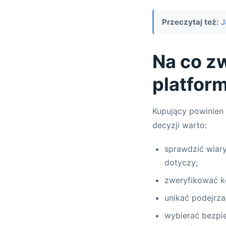
Przeczytaj też:
J
Na co z
platfor
Kupujący powinien 
decyzji warto:
sprawdzić wiary
dotyczy;
zweryfikować k
unikać podejrza
wybierać bezpie