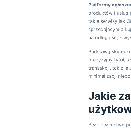
Platformy ogłosz
produktów i usług 
takie serwisy jak 
sprzedającym a ku
na odległość, z wy
Podstawą skuteczne
precyzyjny tytuł, 
transakcji, takie j
minimalizacji niep
Jakie z
użytkow
Bezpieczeństwo po