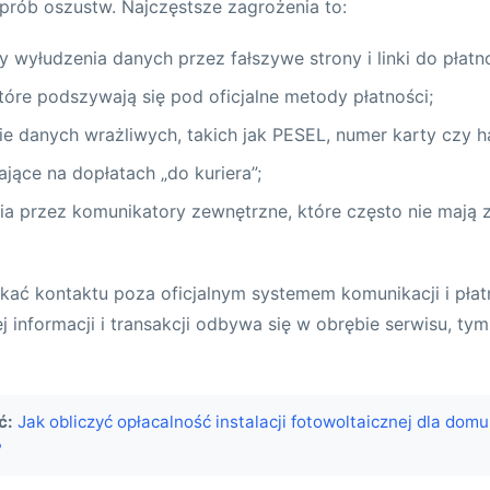
e prób oszustw. Najczęstsze zagrożenia to:
 wyłudzenia danych przez fałszywe strony i linki do płatno
które podszywają się pod oficjalne metody płatności;
e danych wrażliwych, takich jak PESEL, numer karty czy ha
jące na dopłatach „do kuriera”;
ia przez komunikatory zewnętrzne, które często nie mają
ikać kontaktu poza oficjalnym systemem komunikacji i płat
j informacji i transakcji odbywa się w obrębie serwisu, tym
ć:
Jak obliczyć opłacalność instalacji fotowoltaicznej dla domu
?