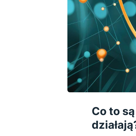
Co to są
działają