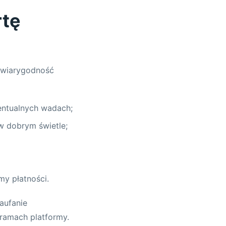
rtę
 wiarygodność
entualnych wadach;
w dobrym świetle;
my płatności.
aufanie
 ramach platformy.