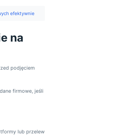
wych efektywnie
e na
Przed podjęciem
dane firmowe, jeśli
atformy lub przelew