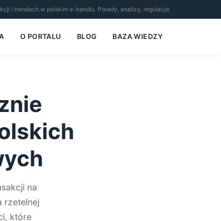
i i trendach w polskim e-handlu. Porady, analizy, regulacje.
A
O PORTALU
BLOG
BAZA WIEDZY
znie
olskich
wych
sakcji na
 rzetelnej
i, które