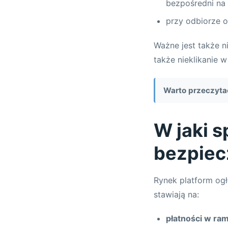
bezpośredni na 
przy odbiorze o
Ważne jest także n
także nieklikanie w
Warto przeczyta
W jaki 
bezpiec
Rynek platform ogł
stawiają na:
płatności w ra