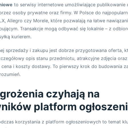
eniowe
to serwisy internetowe umożliwiające publikowanie 
przez osoby prywatne oraz firmy. W Polsce do najpopularn
OLX, Allegro czy Morele, które pozwalają na łatwe nawiąza
pującym. Transakcje mogą odbywać się lokalnie – z odbior
syłką kurierem.
j sprzedaży i zakupu jest dobrze przygotowana oferta, k
szczegółowy opis stanu przedmiotu, atrakcyjne zdjęcia oraz
ak cena i koszty dostawy. To pierwszy krok do budowania za
orozumień.
agrożenia czyhają na
ników platform ogłoszen
dczas korzystania z platform ogłoszeniowych to temat k