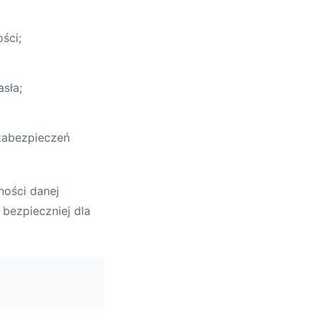
ści;
sła;
 zabezpieczeń
ności danej
 bezpieczniej dla