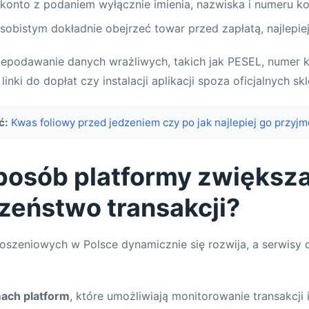
konto z podaniem wyłącznie imienia, nazwiska i numeru ko
sobistym dokładnie obejrzeć towar przed zapłatą, najlepie
iepodawanie danych wrażliwych, takich jak PESEL, numer ka
 linki do dopłat czy instalacji aplikacji spoza oficjalnych sk
ć:
Kwas foliowy przed jedzeniem czy po jak najlepiej go przyj
sposób platformy zwiększa
zeństwo transakcji?
oszeniowych w Polsce dynamicznie się rozwija, a serwisy 
mach platform
, które umożliwiają monitorowanie transakcji i