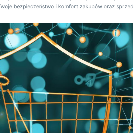
woje bezpieczeństwo i komfort zakupów oraz sprzed