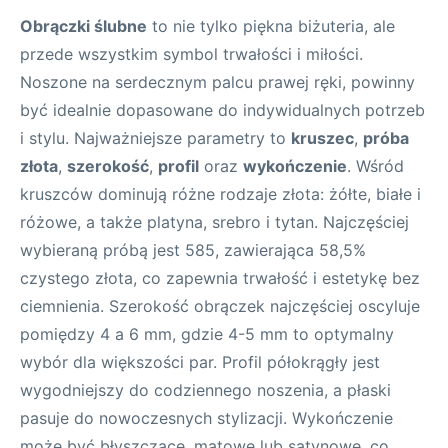
Obrączki ślubne
to nie tylko piękna biżuteria, ale
przede wszystkim symbol trwałości i miłości.
Noszone na serdecznym palcu prawej ręki, powinny
być idealnie dopasowane do indywidualnych potrzeb
i stylu. Najważniejsze parametry to
kruszec
,
próba
złota
,
szerokość
,
profil
oraz
wykończenie
. Wśród
kruszców dominują różne rodzaje złota: żółte, białe i
różowe, a także platyna, srebro i tytan. Najczęściej
wybieraną próbą jest 585, zawierająca 58,5%
czystego złota, co zapewnia trwałość i estetykę bez
ciemnienia. Szerokość obrączek najczęściej oscyluje
pomiędzy 4 a 6 mm, gdzie 4-5 mm to optymalny
wybór dla większości par. Profil półokrągły jest
wygodniejszy do codziennego noszenia, a płaski
pasuje do nowoczesnych stylizacji. Wykończenie
może być błyszczące, matowe lub satynowe, co