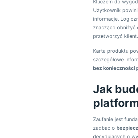
Kluczem do wygodn
Użytkownik powinie
informacje. Logic
znacząco obniżyć o
przetworzyć klient.
Karta produktu po
szczegółowe inform
bez konieczności 
Jak bud
platfor
Zaufanie jest fund
zadbać o
bezpiecz
decydujących o wy