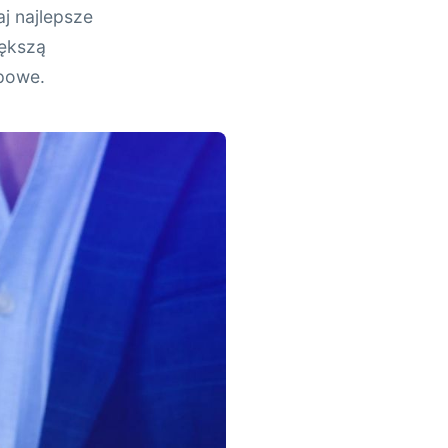
j najlepsze
iększą
upowe.