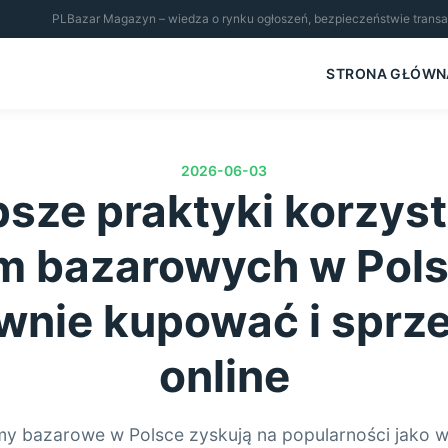
PLBazar Magazyn – wiedza o rynku ogłoszeń, bezpieczeństwie transakcj
STRONA GŁÓWN
2026-06-03
psze praktyki korzyst
m bazarowych w Pols
wnie kupować i spr
online
my bazarowe w Polsce zyskują na popularności jako