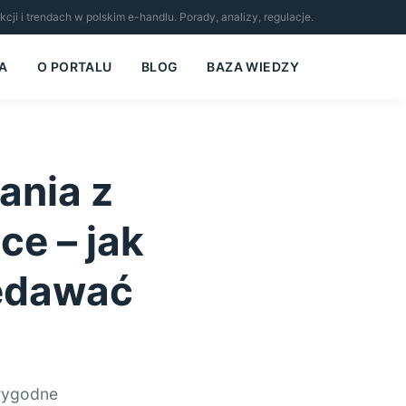
i i trendach w polskim e-handlu. Porady, analizy, regulacje.
A
O PORTALU
BLOG
BAZA WIEDZY
ania z
ce – jak
zedawać
 wygodne