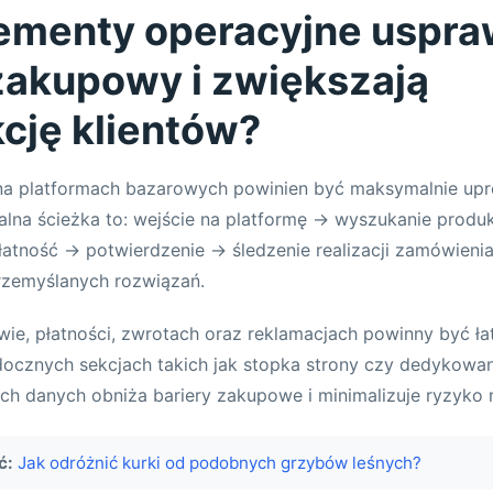
lementy operacyjne uspra
zakupowy i zwiększają
cję klientów?
a platformach bazarowych powinien być maksymalnie upr
alna ścieżka to: wejście na platformę → wyszukanie prod
atność → potwierdzenie → śledzenie realizacji zamówienia
zemyślanych rozwiązań.
wie, płatności, zwrotach oraz reklamacjach powinny być ł
ocznych sekcjach takich jak stopka strony czy dedykowan
ch danych obniża bariery zakupowe i minimalizuje ryzyko 
ć:
Jak odróżnić kurki od podobnych grzybów leśnych?