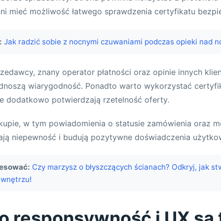
ni mieć możliwość łatwego sprawdzenia certyfikatu bezpi
:
Jak radzić sobie z nocnymi czuwaniami podczas opieki nad 
edawcy, znany operator płatności oraz opinie innych klie
dnoszą wiarygodność. Ponadto warto wykorzystać certyfika
e dodatkowo potwierdzają rzetelność oferty.
kupie, w tym powiadomienia o statusie zamówienia oraz m
szają niepewność i budują pozytywne doświadczenia użytko
resować:
Czy marzysz o błyszczących ścianach? Odkryj, jak s
 wnętrzu!
o responsywność i UX są 