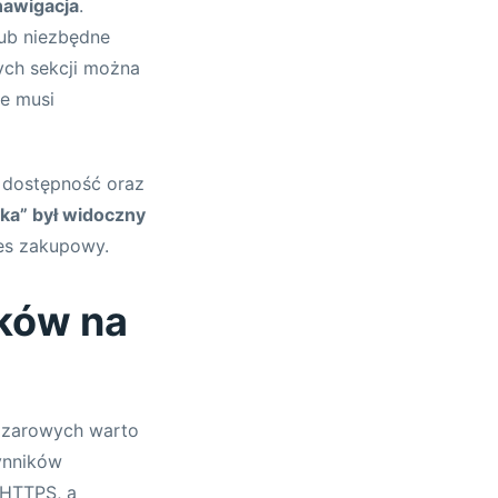
 nawigacja
.
lub niezbędne
ych sekcji można
re musi
 dostępność oraz
ka” był widoczny
ces zakupowy.
ków na
bazarowych warto
zynników
 HTTPS, a