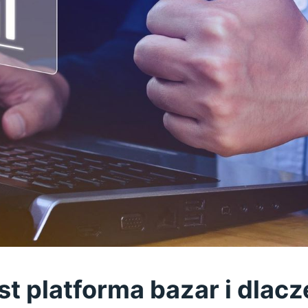
t platforma bazar i dlac