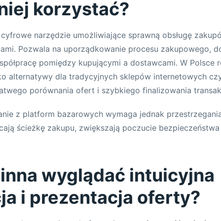
niej korzystać?
o cyfrowe narzędzie umożliwiające sprawną obsługę zakup
kami. Pozwala na uporządkowanie procesu zakupowego, 
 współpracę pomiędzy kupującymi a dostawcami. W Polsce r
ko alternatywy dla tradycyjnych sklepów internetowych czy
łatwego porównania ofert i szybkiego finalizowania transakc
anie z platform bazarowych wymaga jednak przestrzegania 
acają ścieżkę zakupu, zwiększają poczucie bezpieczeństwa 
inna wyglądać intuicyjna
a i prezentacja oferty?