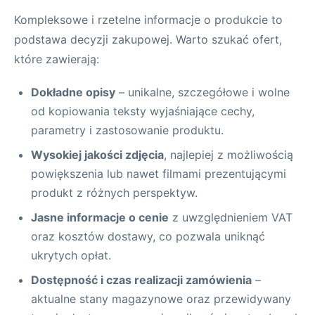
Kompleksowe i rzetelne informacje o produkcie to
podstawa decyzji zakupowej. Warto szukać ofert,
które zawierają:
Dokładne opisy
– unikalne, szczegółowe i wolne
od kopiowania teksty wyjaśniające cechy,
parametry i zastosowanie produktu.
Wysokiej jakości zdjęcia
, najlepiej z możliwością
powiększenia lub nawet filmami prezentującymi
produkt z różnych perspektyw.
Jasne informacje o cenie
z uwzględnieniem VAT
oraz kosztów dostawy, co pozwala uniknąć
ukrytych opłat.
Dostępność i czas realizacji zamówienia
–
aktualne stany magazynowe oraz przewidywany