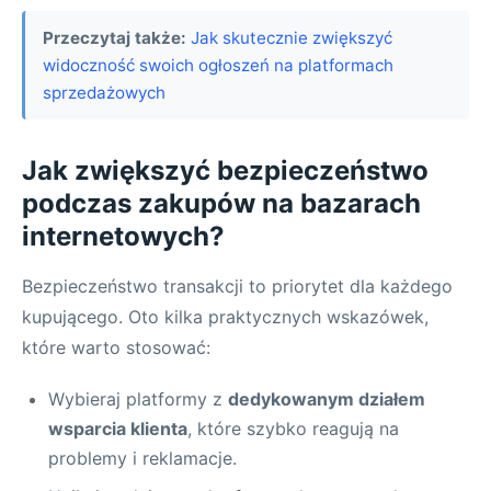
Przeczytaj także:
Jak skutecznie zwiększyć
widoczność swoich ogłoszeń na platformach
sprzedażowych
Jak zwiększyć bezpieczeństwo
podczas zakupów na bazarach
internetowych?
Bezpieczeństwo transakcji to priorytet dla każdego
kupującego. Oto kilka praktycznych wskazówek,
które warto stosować:
Wybieraj platformy z
dedykowanym działem
wsparcia klienta
, które szybko reagują na
problemy i reklamacje.