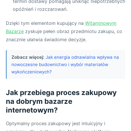
termin dostawy pomagają uniknąć niepotrzebnych
opóźnień i rozczarowań.
Dzięki tym elementom kupujący na
Witaminowym
Bazarze
zyskuje pełen obraz przedmiotu zakupu, co
znacznie ułatwia świadome decyzje.
Zobacz więcej:
Jak energia odnawialna wpływa na
nowoczesne budownictwo i wybór materiałów
wykończeniowych?
Jak przebiega proces zakupowy
na dobrym bazarze
internetowym?
Optymalny proces zakupowy jest intuicyjny i