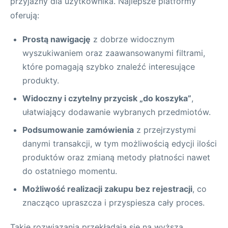
przyjazny dla użytkownika. Najlepsze platformy
oferują:
Prostą nawigację
z dobrze widocznym
wyszukiwaniem oraz zaawansowanymi filtrami,
które pomagają szybko znaleźć interesujące
produkty.
Widoczny i czytelny przycisk „do koszyka”
,
ułatwiający dodawanie wybranych przedmiotów.
Podsumowanie zamówienia
z przejrzystymi
danymi transakcji, w tym możliwością edycji ilości
produktów oraz zmianą metody płatności nawet
do ostatniego momentu.
Możliwość realizacji zakupu bez rejestracji
, co
znacząco upraszcza i przyspiesza cały proces.
Takie rozwiązania przekładają się na wyższą