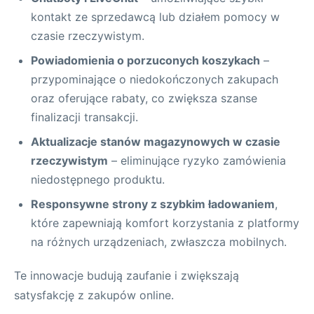
kontakt ze sprzedawcą lub działem pomocy w
czasie rzeczywistym.
Powiadomienia o porzuconych koszykach
–
przypominające o niedokończonych zakupach
oraz oferujące rabaty, co zwiększa szanse
finalizacji transakcji.
Aktualizacje stanów magazynowych w czasie
rzeczywistym
– eliminujące ryzyko zamówienia
niedostępnego produktu.
Responsywne strony z szybkim ładowaniem
,
które zapewniają komfort korzystania z platformy
na różnych urządzeniach, zwłaszcza mobilnych.
Te innowacje budują zaufanie i zwiększają
satysfakcję z zakupów online.