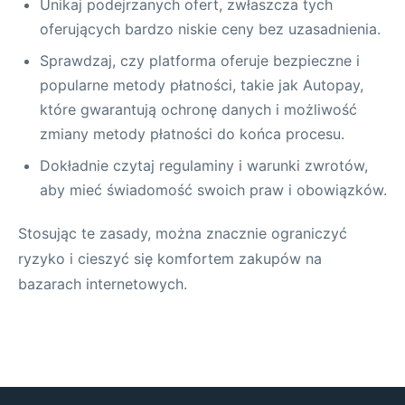
Unikaj podejrzanych ofert, zwłaszcza tych
oferujących bardzo niskie ceny bez uzasadnienia.
Sprawdzaj, czy platforma oferuje bezpieczne i
popularne metody płatności, takie jak Autopay,
które gwarantują ochronę danych i możliwość
zmiany metody płatności do końca procesu.
Dokładnie czytaj regulaminy i warunki zwrotów,
aby mieć świadomość swoich praw i obowiązków.
Stosując te zasady, można znacznie ograniczyć
ryzyko i cieszyć się komfortem zakupów na
bazarach internetowych.