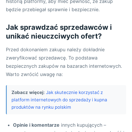
historią platformy, aby mieć pewność, że zakup
będzie przebiegał sprawnie i bezpiecznie.
Jak sprawdzać sprzedawców i
unikać nieuczciwych ofert?
Przed dokonaniem zakupu należy dokładnie
zweryfikować sprzedawcę. To podstawa
bezpiecznych zakupów na bazarach internetowych.
Warto zwrócić uwagę na:
Zobacz więcej:
Jak skutecznie korzystać z
platform internetowych do sprzedaży i kupna
produktów na rynku polskim
Opinie i komentarze
innych kupujących –