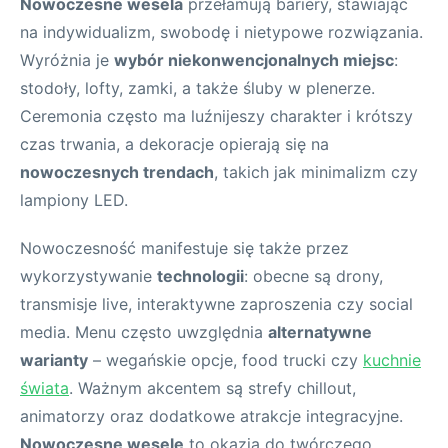
Nowoczesne wesela
przełamują bariery, stawiając
na indywidualizm, swobodę i nietypowe rozwiązania.
Wyróżnia je
wybór niekonwencjonalnych miejsc
:
stodoły, lofty, zamki, a także śluby w plenerze.
Ceremonia często ma luźnijeszy charakter i krótszy
czas trwania, a dekoracje opierają się na
nowoczesnych trendach
, takich jak minimalizm czy
lampiony LED.
Nowoczesność manifestuje się także przez
wykorzystywanie
technologii
: obecne są drony,
transmisje live, interaktywne zaproszenia czy social
media. Menu często uwzględnia
alternatywne
warianty
– wegańskie opcje, food trucki czy
kuchnie
świata
. Ważnym akcentem są strefy chillout,
animatorzy oraz dodatkowe atrakcje integracyjne.
Nowoczesne wesele
to okazja do twórczego